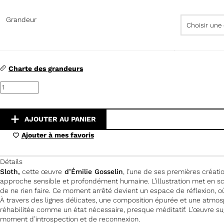
Grandeur
Charte des grandeurs
quantité
de
Sloth
AJOUTER AU PANIER
Ajouter à mes favoris
Détails
Sloth,
cette œuvre
d’Émilie Gosselin
, l’une de ses premières créati
approche sensible et profondément humaine. L’illustration met en s
de ne rien faire. Ce moment arrêté devient un espace de réflexion, o
À travers des lignes délicates, une composition épurée et une atmos
réhabilitée comme un état nécessaire, presque méditatif. L’œuvre sug
moment d’introspection et de reconnexion.