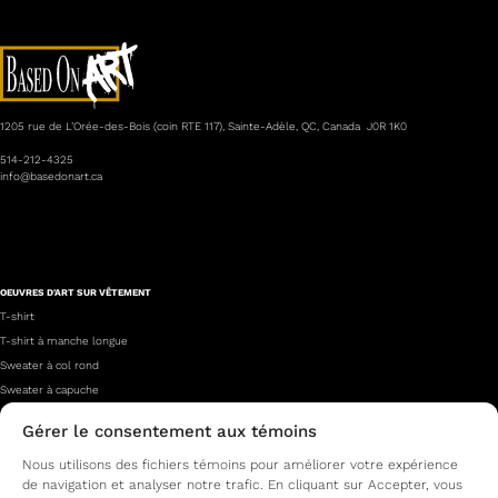
1205 rue de L’Orée-des-Bois (coin RTE 117), Sainte-Adèle, QC, Canada J0R 1K0
514-212-4325
info@basedonart.ca
OEUVRES D'ART SUR VÊTEMENT
T-shirt
T-shirt à manche longue
Sweater à col rond
Sweater à capuche
Gérer le consentement aux témoins
À PROPOS
Nous utilisons des fichiers témoins pour améliorer votre expérience
Qui sommes-nous?
de navigation et analyser notre trafic. En cliquant sur Accepter, vous
Nos artistes