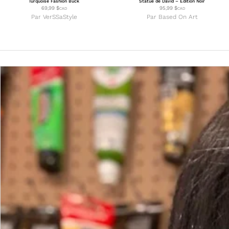
Turquoise Fashion Buck
Statue de David – Édition Noir
69,99
$
95,99
$
CAD
CAD
Par
VerSSaStyle
Par
Based On Art