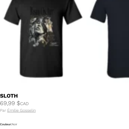
SLOTH
69,99
$
CAD
Par
Émilie Gosselin
Couleur:
Noir