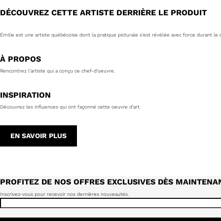
DÉCOUVREZ CETTE ARTISTE DERRIÈRE LE PRODUIT
Émilie est une artiste québécoise dont la pratique picturale s’est révélée avec force durant l
À PROPOS
Rencontrez l’artiste qui a conçu ce chef-d’oeuvre.
INSPIRATION
Découvrez les influences qui ont façonné cette oeuvre d’art.
EN SAVOIR PLUS
PROFITEZ DE NOS OFFRES EXCLUSIVES DÈS MAINTENA
Inscrivez-vous pour recevoir nos dernières nouveautés.