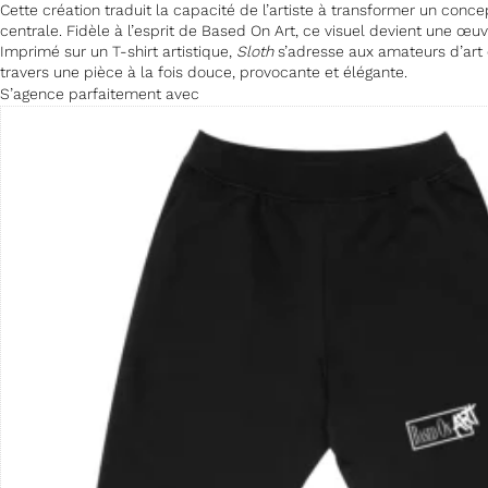
Cette création traduit la capacité de l’artiste à transformer un co
centrale. Fidèle à l’esprit de Based On Art, ce visuel devient une œu
Imprimé sur un T-shirt artistique,
Sloth
s’adresse aux amateurs d’art c
travers une pièce à la fois douce, provocante et élégante.
S’agence parfaitement avec