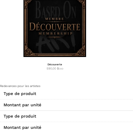
Découverte
590,00
$
CAD
Redevances pour les artistes