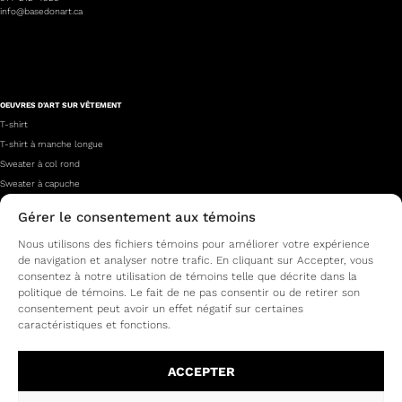
info@basedonart.ca
OEUVRES D'ART SUR VÊTEMENT
T-shirt
T-shirt à manche longue
Sweater à col rond
Sweater à capuche
Gérer le consentement aux témoins
À PROPOS
Nous utilisons des fichiers témoins pour améliorer votre expérience
Qui sommes-nous?
de navigation et analyser notre trafic. En cliquant sur Accepter, vous
Nos artistes
consentez à notre utilisation de témoins telle que décrite dans la
Foire aux questions
politique de témoins. Le fait de ne pas consentir ou de retirer son
Contact
consentement peut avoir un effet négatif sur certaines
caractéristiques et fonctions.
Vêtements imprimés avec oeuvres d’art
QUÉBÉCOISES
ACCEPTER