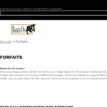
PROFITEZ DE NOS OFFRES EXCLUSIVES DÈS MAINTENA
Inscrivez-vous pour recevoir nos dernières nouveautés.
Passer
au
contenu
principal
Accueil
→
Forfaits
FORFAITS
Based On Art évolue !
Parce que chaque artiste mérite une vitrine à son image, Based On Art propose maintenant de n
Chaque abonnement donne accès à différents privilèges, options de visibilité et opportunités p
réalité. Une nouvelle façon de faire rayonner votre art et de propulser la communauté encore 