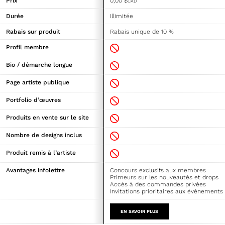
Prix
0,00
$
CAD
Durée
Illimitée
Rabais sur produit
Rabais unique de 10 %
Profil membre
Bio / démarche longue
Page artiste publique
Portfolio d’œuvres
Produits en vente sur le site
Nombre de designs inclus
Produit remis à l’artiste
Avantages infolettre
Concours exclusifs aux membres
Primeurs sur les nouveautés et drops
Accès à des commandes privées
Invitations prioritaires aux événements
EN SAVOIR PLUS