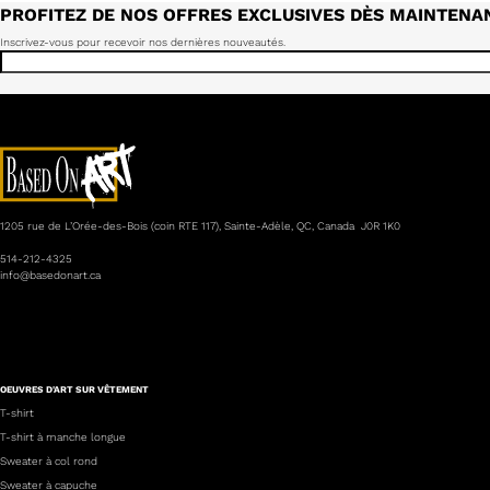
PROFITEZ DE NOS OFFRES EXCLUSIVES DÈS MAINTENA
Inscrivez-vous pour recevoir nos dernières nouveautés.
1205 rue de L’Orée-des-Bois (coin RTE 117), Sainte-Adèle, QC, Canada J0R 1K0
514-212-4325
info@basedonart.ca
OEUVRES D'ART SUR VÊTEMENT
T-shirt
T-shirt à manche longue
Sweater à col rond
Sweater à capuche