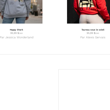
Happy Shark
Taureau sous le soleil
95,99
$
95,99
$
CAD
CAD
Par
Jessica Wonderland
Par
Alexis Gervais