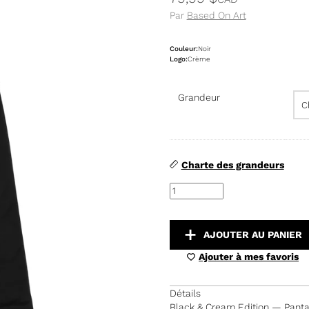
Par
Based On Art
Couleur:
Noir
Logo:
Crème
Grandeur
Charte des grandeurs
quantité
de
Édition
noire
et
AJOUTER AU PANIER
crème
Ajouter à mes favoris
Détails
Black & Cream Edition — Pantal