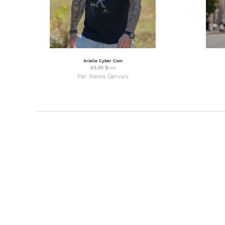
Arielle Cyber Com
69,99
$
CAD
Par
Alexis Gervais