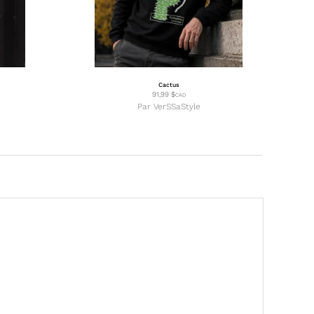
Cactus
91,99
$
CAD
Par
VerSSaStyle