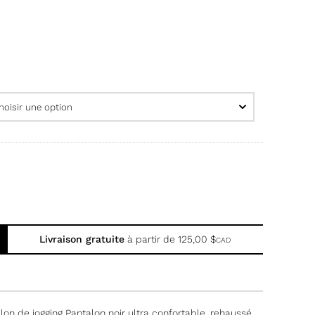
Livraison gratuite
à partir de
125,00
$
CAD
on de jogging Pantalon noir ultra confortable, rehaussé