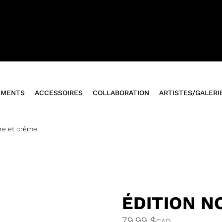
AINTENANT!
EMENTS
ACCESSOIRES
COLLABORATION
ARTISTES/GALERIE
ire et crème
ÉDITION N
79,99
$
CAD