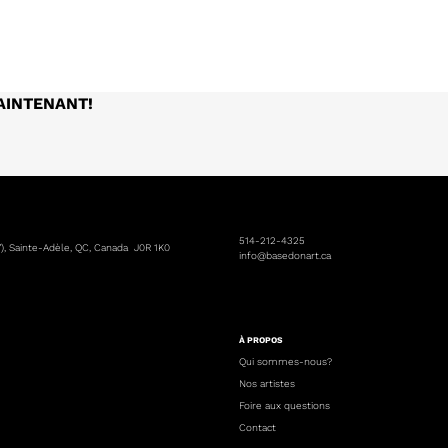
AINTENANT!
514-212-4325
7), Sainte-Adèle, QC, Canada J0R 1K0
info@basedonart.ca
À PROPOS
Qui sommes-nous?
Nos artistes
Foire aux questions
Contact