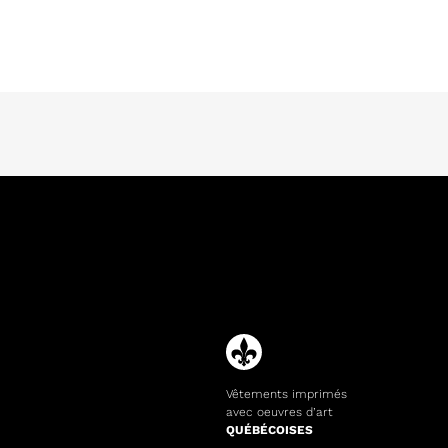
Vêtements imprimés
avec oeuvres d’art
QUÉBÉCOISES