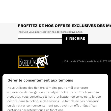
PROFITEZ DE NOS OFFRES EXCLUSIVES DÈS M
Inscrivez-vous pour recevoir nos dernières nouveautés.
S'INSCRIRE
1205 rue de L’Orée-des-Bois (coin RTE 11
Gérer le consentement aux témoins
OEUVRES D'ART SUR VÊTEMENT
Nous utilisons des fichiers témoins pour améliorer votre
T-shirt
expérience de navigation et analyser notre trafic. En cliquant sur
T-shirt à manche longue
Accepter, vous consentez à notre utilisation de témoins telle que
Sweater à col rond
décrite dans la politique de témoins. Le fait de ne pas consentir
ou de retirer son consentement peut avoir un effet négatif sur
Sweater à capuche
certaines caractéristiques et fonctions.