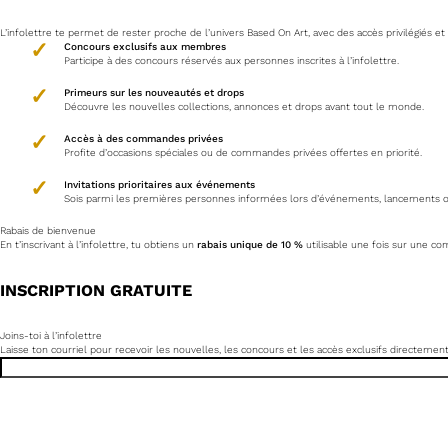
L’infolettre te permet de rester proche de l’univers Based On Art, avec des accès privilégiés
Concours exclusifs aux membres
Participe à des concours réservés aux personnes inscrites à l’infolettre.
Primeurs sur les nouveautés et drops
Découvre les nouvelles collections, annonces et drops avant tout le monde.
Accès à des commandes privées
Profite d’occasions spéciales ou de commandes privées offertes en priorité.
Invitations prioritaires aux événements
Sois parmi les premières personnes informées lors d’événements, lancements ou 
Rabais de bienvenue
En t’inscrivant à l’infolettre, tu obtiens un
rabais unique de 10 %
utilisable une fois sur une c
INSCRIPTION GRATUITE
Joins-toi à l’infolettre
Laisse ton courriel pour recevoir les nouvelles, les concours et les accès exclusifs directement