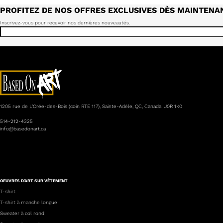
PROFITEZ DE NOS OFFRES EXCLUSIVES DÈS MAINTENA
Inscrivez-vous pour recevoir nos dernières nouveautés.
1205 rue de L’Orée-des-Bois (coin RTE 117), Sainte-Adèle, QC, Canada J0R 1K0
514-212-4325
info@basedonart.ca
OEUVRES D'ART SUR VÊTEMENT
T-shirt
T-shirt à manche longue
Sweater à col rond