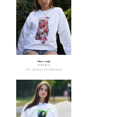
Hibou rouge
91,99
$
CAD
Par
Jessica Wonderland