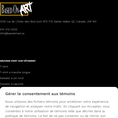
1205 rue de L’Orée-des-Bois (coin RTE 117), Sainte-Adèle, QC, Canada J0R 1K0
514-212-4325
info@basedonart.ca
OEUVRES D'ART SUR VÊTEMENT
T-shirt
T-shirt à manche longue
Sweater à col rond
Sweater à capuche
Gérer le consentement aux témoins
À PROPOS
Nous utilisons des fichiers témoins pour améliorer votre expérience
Qui sommes-nous?
de navigation et analyser notre trafic. En cliquant sur Accepter, vous
Nos artistes
consentez à notre utilisation de témoins telle que décrite dans la
Foire aux questions
politique de témoins. Le fait de ne pas consentir ou de retirer son