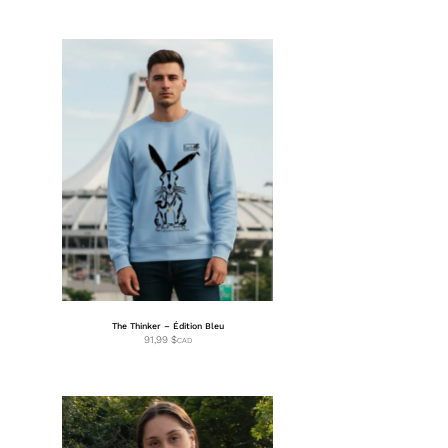
The Thinker – Édition Bleu
91,99
$
CAD