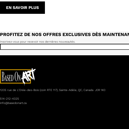
EN SAVOIR PLUS
PROFITEZ DE NOS OFFRES EXCLUSIVES DÈS MAINTENA
Inscrivez-vous pour recevoir nos dernières nouveautés.
1205 rue de L’Orée-des-Bois (coin RTE 117), Sainte-Adèle, QC, Canada J0R 1K0
514-212-4325
info@basedonart.ca