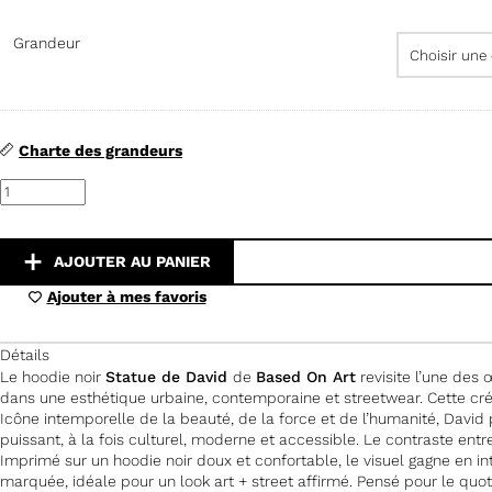
Grandeur
Charte des grandeurs
quantité
de
Statue
de
David
AJOUTER AU PANIER
-
Édition
Ajouter à mes favoris
Noir
Détails
Le hoodie noir
Statue de David
de
Based On Art
revisite l’une des 
dans une esthétique urbaine, contemporaine et streetwear. Cette créati
Icône intemporelle de la beauté, de la force et de l’humanité, David
puissant, à la fois culturel, moderne et accessible. Le contraste entr
Imprimé sur un hoodie noir doux et confortable, le visuel gagne en 
marquée, idéale pour un look art + street affirmé. Pensé pour le quotidi