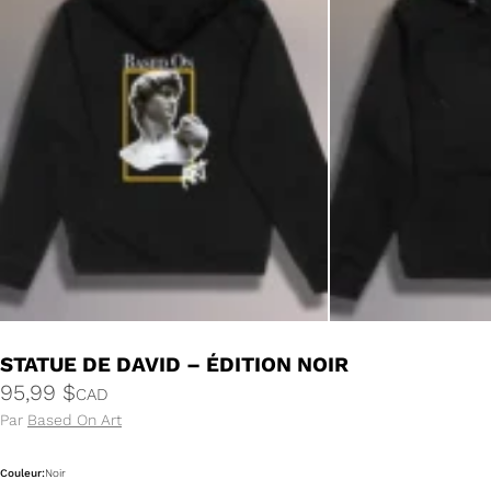
STATUE DE DAVID – ÉDITION NOIR
95,99
$
CAD
Par
Based On Art
Couleur:
Noir