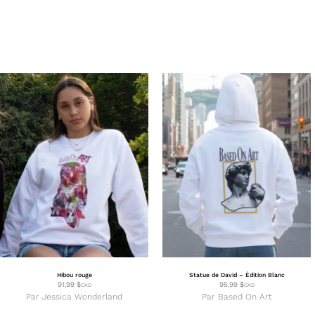
Hibou rouge
Statue de David – Édition Blanc
91,99
$
95,99
$
CAD
CAD
Par
Jessica Wonderland
Par
Based On Art