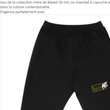
Issu de la collection mère de Based On Art, ce chandail à capuche est
dans la culture contemporaine.
S’agence parfaitement avec