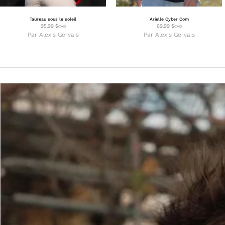
Taureau sous le soleil
Arielle Cyber Com
95,99
$
69,99
$
CAD
CAD
Par
Alexis Gervais
Par
Alexis Gervais