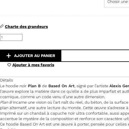
Charte des grandeurs
quantité
de
Plan
B
-
AJOUTER AU PANIER
Edition
Noir
Ajouter à mes favoris
Détails
Le hoodie noir
Plan B
de
Based On Art
, signé par l’artiste
Alexis Ger
l’œuvre explore la matière dans ce qu’elle a de plus imparfait et a
cosmique, comme un code venu d’une autre dimension.
Plan B
incarne une vision où l’art naît du réel, du béton, de la surfac
plan alternatif, une autre lecture du monde. Cette œuvre s’adresse à c
Imprimé sur un chandail à capuche noir ultra confortable, aussi app
accentue le mystère de la composition et renforce son caractère urb
Ce hoodie Based On Art est une œuvre à porter, pensée pour celles et 