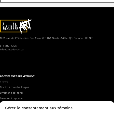
1205 rue de L’Orée-des-Bois (coin RTE 117), Sainte-Adèle, QC, Canada J0R 1K0
514-212-4325
info@basedonart.ca
OEUVRES D'ART SUR VÊTEMENT
T-shirt
T-shirt à manche longue
Sweater à col rond
Sweater à capuche
Gérer le consentement aux témoins
À PROPOS