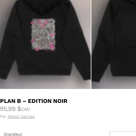
PLAN B – EDITION NOIR
95,99
$
CAD
Par
Alexis Gervais
Grandeur