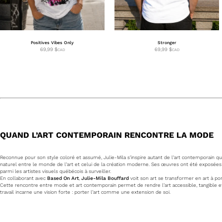
Positives Vibes Only
Stronger
69,99
$
69,99
$
CAD
CAD
QUAND L’ART CONTEMPORAIN RENCONTRE LA MODE
Reconnue pour son style coloré et assumé, Julie-Mila s’inspire autant de l’art contemporain que
naturel entre le monde de l’art et celui de la création moderne. Ses œuvres ont été exposées a
parmi les artistes visuels québécois à surveiller.
En collaborant avec
Based On Art
,
Julie-Mila Bouffard
voit son art se transformer en art à po
Cette rencontre entre mode et art contemporain permet de rendre l’art accessible, tangible et
travail incarne une vision forte : porter l’art comme une extension de soi.