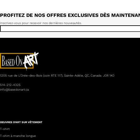
PROFITEZ DE NOS OFFRES EXCLUSIVES DÈS MAINTENA
Inscrivez-vous pour recevoir nos dernières nouveautés.
1205 rue de L’Orée-des-Bois (coin RTE 117), Sainte-Adèle, QC, Canada J0R 1K0
514-212-4325
info@basedonart.ca
OEUVRES D'ART SUR VÊTEMENT
T-shirt
T-shirt à manche longue